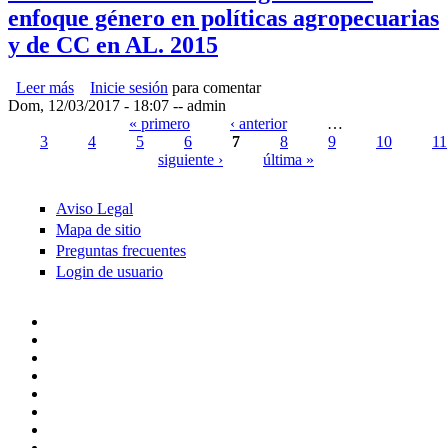
enfoque género en políticas agropecuarias
y de CC en AL. 2015
Leer más
sobre CCAFS-CIAT. Guía integración del enfoque género
Inicie sesión
para comentar
Dom, 12/03/2017 - 18:07
en políticas agropecuarias y de CC en AL. 2015
--
admin
« primero
‹ anterior
…
3
4
5
6
7
8
9
10
11
Páginas
siguiente ›
última »
Aviso Legal
Mapa de sitio
Preguntas frecuentes
Login de usuario