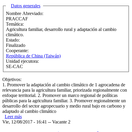
Ocultar
Datos generales
Nombre Abreviado:
PRACCAF
Temática:
Agricultura familiar, desarrollo rural y adaptación al cambio
climático.
Estado:
Finalizado
Cooperante:
República de China (Taiwán)
Unidad ejecutora:
SE-CAC
Objetivos:
1. Promover la adaptación al cambio climático de 1 agrocadena de
relevancia para la agricultura familiar, priorizada regionalmente con
enfoque territorial. 2. Promover un marco regional de políticas
públicas para la agricultura familiar. 3. Promover regionalmente un
desarrollo del sector agropecuario y medio rural bajo en carbono y
adaptado al cambio climático
Leer más
sobre Proyecto “Promoción de agrocadenas regionales e
Vie, 12/08/2017 - 16:41
inclusión de agricultura familiar, con enfoque de
--
Vacante 2
adaptación al cambio climático en territorios priorizados en