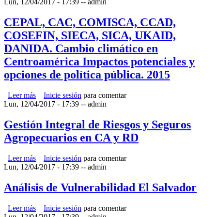
Lun, 12/04/2017 - 17:39
Granos Básicos en CA.
--
admin
CEPAL, CAC, COMISCA, CCAD,
COSEFIN, SIECA, SICA, UKAID,
DANIDA. Cambio climático en
Centroamérica Impactos potenciales y
opciones de política pública. 2015
Leer más
sobre CEPAL, CAC, COMISCA, CCAD, COSEFIN,
Inicie sesión
para comentar
Lun, 12/04/2017 - 17:39
SIECA, SICA, UKAID, DANIDA. Cambio climático en
--
admin
Centroamérica Impactos potenciales y opciones de política
pública. 2015
Gestión Integral de Riesgos y Seguros
Agropecuarios en CA y RD
Leer más
sobre Gestión Integral de Riesgos y Seguros
Inicie sesión
para comentar
Lun, 12/04/2017 - 17:39
Agropecuarios en CA y RD
--
admin
Análisis de Vulnerabilidad El Salvador
Leer más
sobre Análisis de Vulnerabilidad El Salvador
Inicie sesión
para comentar
Lun, 12/04/2017 - 17:39
--
admin