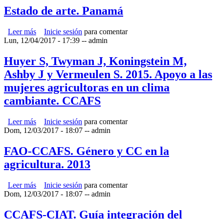
Estado de arte. Panamá
Leer más
sobre Estado de arte. Panamá
Inicie sesión
para comentar
Lun, 12/04/2017 - 17:39
--
admin
Huyer S, Twyman J, Koningstein M,
Ashby J y Vermeulen S. 2015. Apoyo a las
mujeres agricultoras en un clima
cambiante. CCAFS
Leer más
sobre Huyer S, Twyman J, Koningstein M, Ashby J y
Inicie sesión
para comentar
Dom, 12/03/2017 - 18:07
Vermeulen S. 2015. Apoyo a las mujeres agricultoras en un
--
admin
clima cambiante. CCAFS
FAO-CCAFS. Género y CC en la
agricultura. 2013
Leer más
sobre FAO-CCAFS. Género y CC en la agricultura. 2013
Inicie sesión
para comentar
Dom, 12/03/2017 - 18:07
--
admin
CCAFS-CIAT. Guía integración del