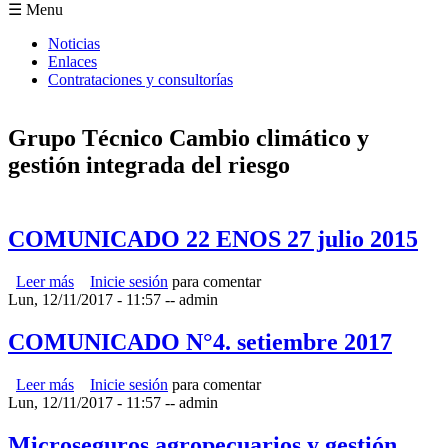
Formulario de búsqueda
☰ Menu
Noticias
Enlaces
Contrataciones y consultorías
Grupo Técnico Cambio climático y
gestión integrada del riesgo
COMUNICADO 22 ENOS 27 julio 2015
Leer más
sobre COMUNICADO 22 ENOS 27 julio 2015
Inicie sesión
para comentar
Lun, 12/11/2017 - 11:57
--
admin
COMUNICADO N°4. setiembre 2017
Leer más
sobre COMUNICADO N°4. setiembre 2017
Inicie sesión
para comentar
Lun, 12/11/2017 - 11:57
--
admin
Microseguros agropecuarios y gestión