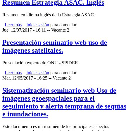
la ECADERT”.
Resumen Estrategia ASAC. Inglés
Resumen en idioma inglés de la Estrategia ASAC.
Leer más
sobre Resumen Estrategia ASAC. Inglés
Inicie sesión
para comentar
Jue, 12/07/2017 - 16:11
--
Vacante 2
Presentación seminario web uso de
imágenes satelitales.
Presentación experto de ONU - SPIDER.
Leer más
sobre Presentación seminario web uso de imágenes
Inicie sesión
para comentar
Mar, 12/05/2017 - 16:25
satelitales.
--
Vacante 2
Sistematización seminario web Uso de
imágenes geoespaciales para el
seguimiento y alerta temprana de sequías
e inundaciones.
Este documento es un resumen de los principales aspectos