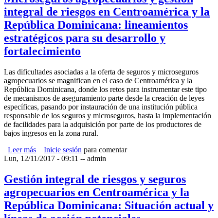
integral de riesgos en Centroamérica y la
República Dominicana: lineamientos
estratégicos para su desarrollo y
fortalecimiento
Las dificultades asociadas a la oferta de seguros y microseguros
agropecuarios se magnifican en el caso de Centroamérica y la
República Dominicana, donde los retos para instrumentar este tipo
de mecanismos de aseguramiento parte desde la creación de leyes
específicas, pasando por instauración de una institución pública
responsable de los seguros y microseguros, hasta la implementación
de facilidades para la adquisición por parte de los productores de
bajos ingresos en la zona rural.
Leer más
sobre Microseguros agropecuarios y gestión integral de
Inicie sesión
para comentar
Lun, 12/11/2017 - 09:11
riesgos en Centroamérica y la República Dominicana:
--
admin
lineamientos estratégicos para su desarrollo y
fortalecimiento
Gestión integral de riesgos y seguros
agropecuarios en Centroamérica y la
República Dominicana: Situación actual y