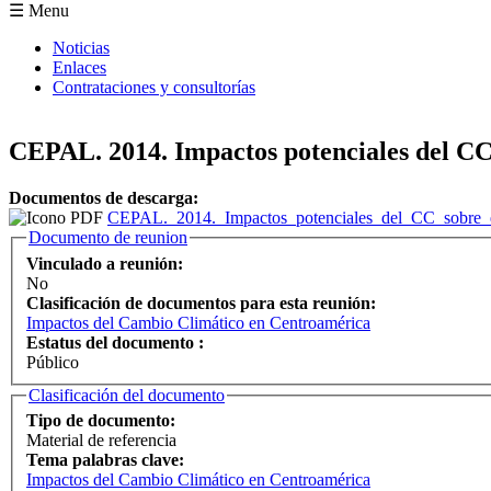
Formulario de búsqueda
☰ Menu
Noticias
Enlaces
Contrataciones y consultorías
CEPAL. 2014. Impactos potenciales del CC
Documentos de descarga:
CEPAL._2014._Impactos_potenciales_del_CC_sobre_
Ocultar
Documento de reunion
Vinculado a reunión:
No
Clasificación de documentos para esta reunión:
Impactos del Cambio Climático en Centroamérica
Estatus del documento :
Público
Ocultar
Clasificación del documento
Tipo de documento:
Material de referencia
Tema palabras clave:
Impactos del Cambio Climático en Centroamérica