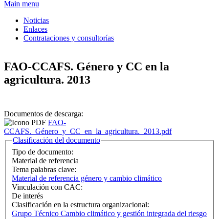
Formulario de búsqueda
Main menu
Noticias
Enlaces
Contrataciones y consultorías
FAO-CCAFS. Género y CC en la
agricultura. 2013
Documentos de descarga:
FAO-
CCAFS._Género_y_CC_en_la_agricultura._2013.pdf
Ocultar
Clasificación del documento
Tipo de documento:
Material de referencia
Tema palabras clave:
Material de referencia género y cambio climático
Vinculación con CAC:
De interés
Clasificación en la estructura organizacional:
Grupo Técnico Cambio climático y gestión integrada del riesgo