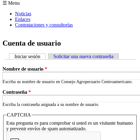
Formulario de búsqueda
☰ Menu
Noticias
Enlaces
Contrataciones y consultorías
Cuenta de usuario
Iniciar sesión
(solapa activa)
Solicitar una nueva contraseña
Solapas principales
Nombre de usuario
*
Escriba su nombre de usuario en Consejo Agropecuario Centroamericano.
Contraseña
*
Escriba la contraseña asignada a su nombre de usuario.
CAPTCHA
Esta pregunta es para comprobar si usted es un visitante humano
y prevenir envíos de spam automatizado.