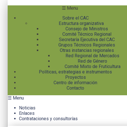
Pasar al contenido principal
☰ Menu
Sobre el CAC
Estructura organizativa
Consejo de Ministros
Comité Técnico Regional
Secretaría Ejecutiva del CAC
Grupos Técnicos Regionales
Otras instancias regionales
Red Regional de Mercados
Red de Género
Comité Mixto de Fruticultura
Políticas, estrategias e instrumentos
Proyectos
Centro de información
Contacto
☰ Menu
Noticias
Enlaces
Contrataciones y consultorías