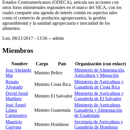
Estados Centroamericanos (ODECA), articula sus acciones con
otros foros ministeriales regionales en el marco del SICA, con los
cuales comparte una agenda de interés común en aspectos tales
como el comercio de productos agropecuarios, la gestión
agroambiental y la sanidad agropecuaria e inocuidad de los
alimentos.
Lun, 08/21/2017 - 13:56
--
admin
Miembros
Nombre
Cargo
País
Organización (con enlace)
Jose Abelardo
Ministerio de Alimentación,
Ministro
Belice
Mai
Agricultura y Migración
Renato
Ministerio de Agricultura y
Ministro
Costa Rica
Alvarado
Ganadería de Costa Rica
David Josué
Ministerio de Agricultura y
Ministro
El Salvador
Martínez
Ganadería de El Salvador
José Ángel
Ministerio de Agricultura,
López
Ministro
Guatemala
Ganadería y Alimentación
Camposeco
de Guatemala
Mauricio
Secretaría de Agricultura y
Ministro
Honduras
Guevara
Ganadería de Honduras