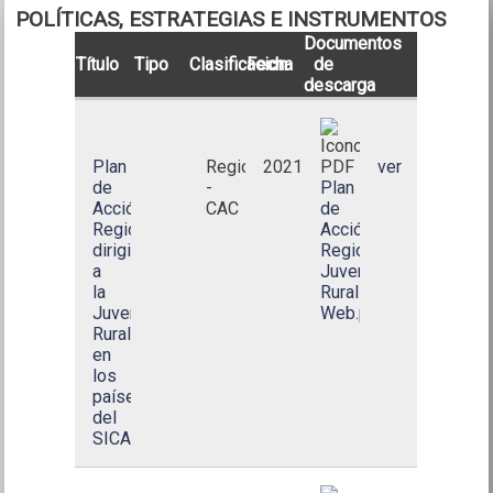
POLÍTICAS, ESTRATEGIAS E INSTRUMENTOS
Documentos
Título
Tipo
Clasificacion
Fecha
de
descarga
Plan
Regional
2021
ver
de
-
Plan
Acción
CAC
de
Regional
Acción
dirigido
Regional
a
Juventud
la
Rural-
Juventud
Web.pdf
Rural
en
los
países
del
SICA()