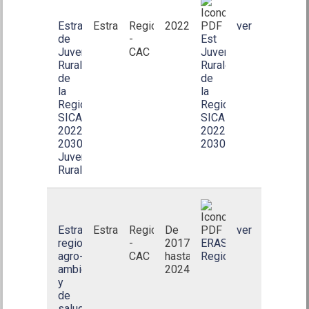
Estrategia
Estrategia
Regional
2022
ver
de
-
Est
Juventudes
CAC
Juventudes
Rurales
Rurales
de
de
la
la
Región
Región
SICA
SICA
2022-
2022-
2030(Estrategia
2030_Final.pdf
Juventudes
Rurales)
Estrategia
Estrategia
Regional
De
ver
regional
-
2017
ERAS.
agro-
CAC
hasta
Regional.pdf
ambiental
2024
y
de
salud(ERAS)