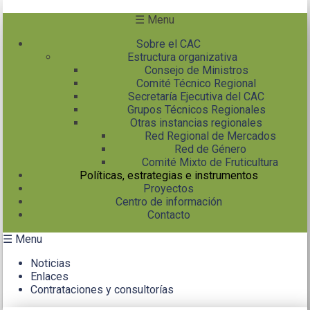
Pasar al contenido principal
☰ Menu
Sobre el CAC
Estructura organizativa
Consejo de Ministros
Comité Técnico Regional
Secretaría Ejecutiva del CAC
Grupos Técnicos Regionales
Otras instancias regionales
Red Regional de Mercados
Red de Género
Comité Mixto de Fruticultura
Políticas, estrategias e instrumentos
Proyectos
Centro de información
Contacto
☰ Menu
Noticias
Enlaces
Contrataciones y consultorías