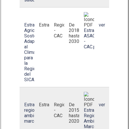
Estrategia
Estrategia
Regional
De
ver
Agricultura
-
2018
Estrategia
Sostenible
CAC
hasta
ASAC
Adaptada
2030
-
al
CAC.pdf
Clima
para
la
Región
del
SICA(ASAC)
Estrategia
Estrategia
Regional
De
ver
regional
-
2015
Estrategia
ambiental
CAC
hasta
Regional
marco(ERAM)
2020
Ambiental
Marco