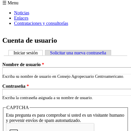
Formulario de búsqueda
☰ Menu
Noticias
Enlaces
Contrataciones y consultorías
Cuenta de usuario
Iniciar sesión
(solapa activa)
Solicitar una nueva contraseña
Solapas principales
Nombre de usuario
*
Escriba su nombre de usuario en Consejo Agropecuario Centroamericano.
Contraseña
*
Escriba la contraseña asignada a su nombre de usuario.
CAPTCHA
Esta pregunta es para comprobar si usted es un visitante humano
y prevenir envíos de spam automatizado.