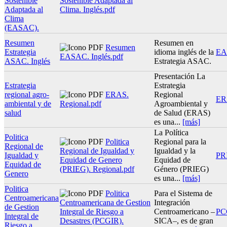
Sostenible
Sostenible Adaptada al
Adaptada al
Clima. Inglés.pdf
Clima
(EASAC).
Resumen
Resumen en
Resumen
Estrategia
idioma inglés de la
EA
EASAC. Inglés.pdf
ASAC. Inglés
Estrategia ASAC.
Presentación La
Estrategia
Estrategia
regional agro-
ERAS.
Regional
ER
ambiental y de
Regional.pdf
Agroambiental y
salud
de Salud (ERAS)
es una...
[más]
La Política
Politica
Politica
Regional para la
Regional de
Regional de Igualdad y
Igualdad y la
Igualdad y
PR
Equidad de Genero
Equidad de
Equidad de
(PRIEG). Regional.pdf
Género (PRIEG)
Genero
es una...
[más]
Politica
Politica
Para el Sistema de
Centroamericana
Centroamericana de Gestion
Integración
de Gestion
Integral de Riesgo a
Centroamericano –
PC
Integral de
Desastres (PCGIR).
SICA–, es de gran
Riesgo a