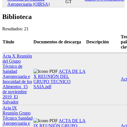
GT
Agropecuaria (OIRSA)
Biblioteca
Resultados: 21
Te
Título
Documentos de descarga
Descripción
pa
cla
Acta X Reunión
del Grupo
Técnico de
Sanidad
ACTA DE LA
Agropecuaria e
X REUNIÓN DEL
Ac
Inocuidad de los
GRUPO TECNICO
Alimentos_15
SAIA.pdf
de noviembre
2019_El
Salvador
Acta IX
Reunión Grupo
Técnico Sanidad
ACTA DE LA
Agropecuaria e
IX REUNIÓN GRUPO
Ac