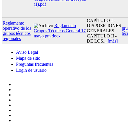
(1).pdf
CAPÍTULO I -
Reglamento
Reglamento
DISPOSICIONES
operativo de los
gru
Grupos Técnicos General 17
GENERALES
grupos técnicos
téc
mayo pm.docx
CAPÍTULO II -
regionales
DE LOS...
[más]
Aviso Legal
Mapa de sitio
Preguntas frecuentes
Login de usuario