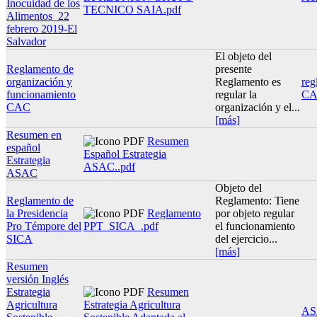
Inocuidad de los
TECNICO SAIA.pdf
Alimentos_22
febrero 2019-El
Salvador
El objeto del
Reglamento de
presente
organización y
Reglamento es
reg
funcionamiento
regular la
C
CAC
organización y el...
[más]
Resumen en
Resumen
español
Español Estrategia
Estrategia
ASAC..pdf
ASAC
Objeto del
Reglamento de
Reglamento: Tiene
la Presidencia
Reglamento
por objeto regular
Pro Témpore del
PPT_SICA_.pdf
el funcionamiento
SICA
del ejercicio...
[más]
Resumen
versión Inglés
Estrategia
Resumen
Agricultura
Estrategia Agricultura
AS