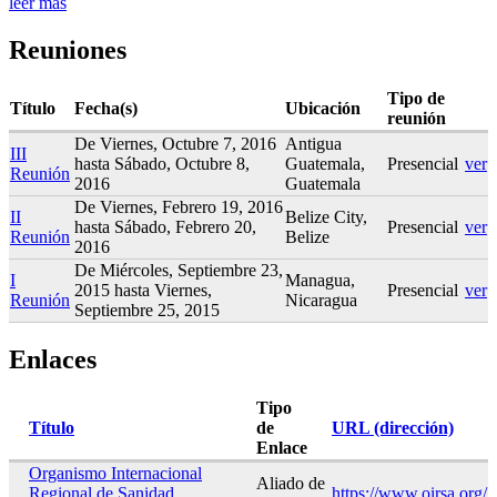
leer más
Reuniones
Tipo de
Título
Fecha(s)
Ubicación
reunión
De
Viernes, Octubre 7, 2016
Antigua
III
hasta
Sábado, Octubre 8,
Guatemala,
Presencial
ver
Reunión
2016
Guatemala
De
Viernes, Febrero 19, 2016
II
Belize City,
hasta
Sábado, Febrero 20,
Presencial
ver
Reunión
Belize
2016
De
Miércoles, Septiembre 23,
I
Managua,
2015
hasta
Viernes,
Presencial
ver
Reunión
Nicaragua
Septiembre 25, 2015
Enlaces
Tipo
Título
de
URL (dirección)
Enlace
Organismo Internacional
Aliado de
Regional de Sanidad
https://www.oirsa.org/