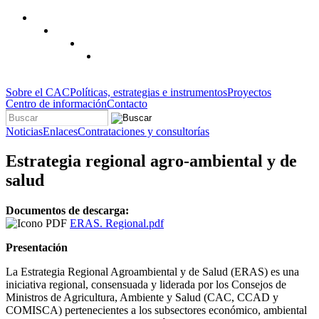
Pasar al contenido principal
Sobre el CAC
Políticas, estrategias e instrumentos
Proyectos
Centro de información
Contacto
Buscar
Formulario de búsqueda
Noticias
Enlaces
Contrataciones y consultorías
Estrategia regional agro-ambiental y de
salud
Documentos de descarga:
ERAS. Regional.pdf
Presentación
La Estrategia Regional Agroambiental y de Salud (ERAS) es una
iniciativa regional, consensuada y liderada por los Consejos de
Ministros de Agricultura, Ambiente y Salud (CAC, CCAD y
COMISCA) pertenecientes a los subsectores económico, ambiental