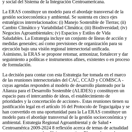
y social del Sistema de la Integración Centroamericana.
La ERAS constituye un modelo para el abordaje transversal de la
gestión socioeconómica y ambiental. Se sustenta en cinco ejes
estratégicos interrelacionados: (i) Manejo Sostenible de Tierras; (ii)
Cambio Climático y Variabilidad Climática; (iii) Biodiversidad; (iv)
Negocios Agroambientales; (v) Espacios y Estilos de Vida
Saludables. La Estrategia incluye un conjunto de líneas de acción y
medidas generales; así como previsiones de organización para su
ejecución bajo una visión regional intersectorial unificada.
Asimismo, la ERAS se propone retomar, armonizar, fortalecer y dar
seguimiento a políticas e instrumentos afines, existentes o en proceso
de formulación.
La decisión para contar con esta Estrategia fue tomada en el marco
de las reuniones intersectoriales del CAC, CCAD y COMISCA -
cuyas agendas responden al modelo de desarrollo planteado por la
Alianza para el Desarrollo Sostenible (ALIDES) y constituyen un
espacio para el intercambio de ideas, el establecimiento de
prioridades y la concertación de acciones-. Estas reuniones tienen su
justificación legal en el artículo 16 del Protocolo de Tegucigalpa y se
han convertido en una oportunidad para la La ERAS constituye un
modelo para el abordaje transversal de la gestión socioeconómica y
ambiental. Estrategia Regional Agroambiental y de Salud •
Centroamérica 2009-2024 8 reflexión acerca de temas de actualidad