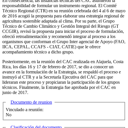
En consecuencia, las instancias técnicas del CAC asumieron la
responsabilidad de formular un instrumento regional. El Comité
Técnico Regional (CTR) en su reunión celebrada del 4 al 6 de mayo
de 2016 acogió la propuesta para elaborar una estrategia regional de
agricultura sostenible adaptada al clima. Por su parte, el Grupo
Técnico de Cambio Climático y Gestión Integral del Riesgo (GT
CCGIR), revisó la propuesta para iniciar el proceso de formulación,
ofreció retroalimentación y recomendó integrar al proceso a los
organismos que conforman el Grupo Inter agencial de Apoyo (FAO,
IICA, CEPAL, CCAFS - CIAT, CATIE) que le ofrece
acompañamiento técnico a dicho grupo.
Posteriormente, en la reunión del CAC realizada en Alajuela, Costa
Rica, los días 16 y 17 de febrero de 2017, se dio a conocer un
avance en la formulación de la Estrategia, se respaldó el proceso e
instruyó al CTR y a la Secretaría Ejecutiva del CAC para que
lideraran este proceso y propiciaran la participación de los grupos
técnicos. Finalmente, la Estrategia fue aprobada por el CAC en
junio de 2017.
Ocultar
Documento de reunion
Vinculado a reunión:
No
Ocultar
Clasificación del documento