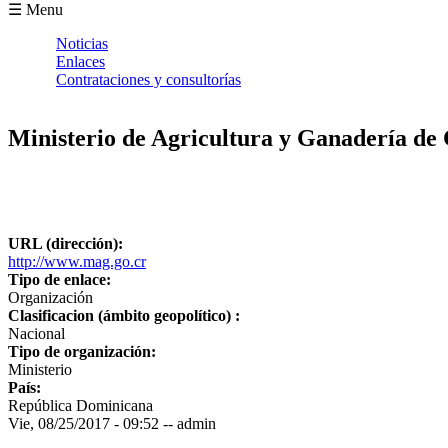
Formulario de búsqueda
☰ Menu
Noticias
Enlaces
Contrataciones y consultorías
Ministerio de Agricultura y Ganadería de 
URL (dirección):
http://www.mag.go.cr
Tipo de enlace:
Organización
Clasificacion (ámbito geopolítico) :
Nacional
Tipo de organización:
Ministerio
País:
República Dominicana
Vie, 08/25/2017 - 09:52
--
admin