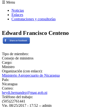
Formulario de búsqueda
☰ Menu
Noticias
Enlaces
Contrataciones y consultorías
Edward Francisco Centeno
Tipo de miembro:
Consejo de ministros
Cargo:
Ministro
Organización (con enlace):
Ministerio Agropecuario de Nicaragua
País:
Nicaragua
Correo:
heydi.hernandez@mag.gob.ni
Teléfono del trabajo:
(505)22761441
Vie, 08/25/2017 - 17:52
--
admin