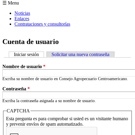
Formulario de búsqueda
☰ Menu
Noticias
Enlaces
Contrataciones y consultorías
Cuenta de usuario
Iniciar sesión
(solapa activa)
Solicitar una nueva contraseña
Solapas principales
Nombre de usuario
*
Escriba su nombre de usuario en Consejo Agropecuario Centroamericano.
Contraseña
*
Escriba la contraseña asignada a su nombre de usuario.
CAPTCHA
Esta pregunta es para comprobar si usted es un visitante humano
y prevenir envíos de spam automatizado.