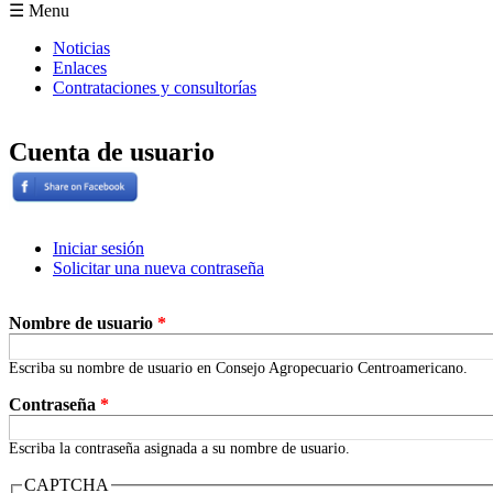
Formulario de búsqueda
☰ Menu
Noticias
Enlaces
Contrataciones y consultorías
Cuenta de usuario
Iniciar sesión
(solapa activa)
Solicitar una nueva contraseña
Solapas principales
Nombre de usuario
*
Escriba su nombre de usuario en Consejo Agropecuario Centroamericano.
Contraseña
*
Escriba la contraseña asignada a su nombre de usuario.
CAPTCHA