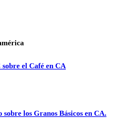
américa
 sobre el Café en CA
re el Café en CA
 sobre los Granos Básicos en CA.
re los Granos Básicos en CA.