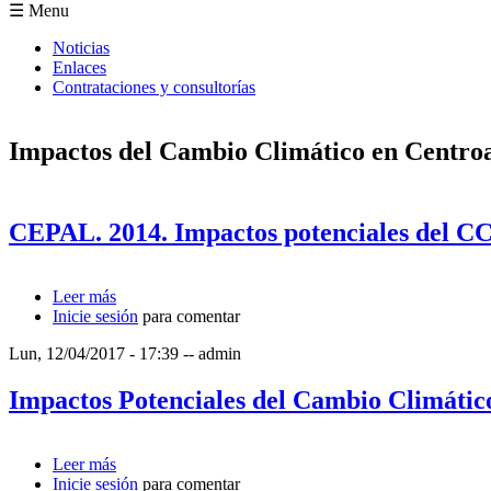
Formulario de búsqueda
☰ Menu
Noticias
Enlaces
Contrataciones y consultorías
Impactos del Cambio Climático en Centro
CEPAL. 2014. Impactos potenciales del CC
Leer más
sobre CEPAL. 2014. Impactos potenciales del CC sob
Inicie sesión
para comentar
Lun, 12/04/2017 - 17:39
--
admin
Impactos Potenciales del Cambio Climático
Leer más
sobre Impactos Potenciales del Cambio Climático sob
Inicie sesión
para comentar