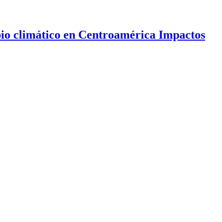
limático en Centroamérica Impactos
ctos potenciales y opciones de política pública. 2015