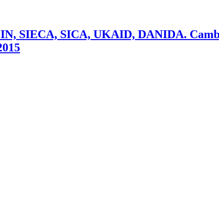
 SIECA, SICA, UKAID, DANIDA. Cambio c
 2015
A, SICA, UKAID, DANIDA. Cambio climático en Centroamérica Impa