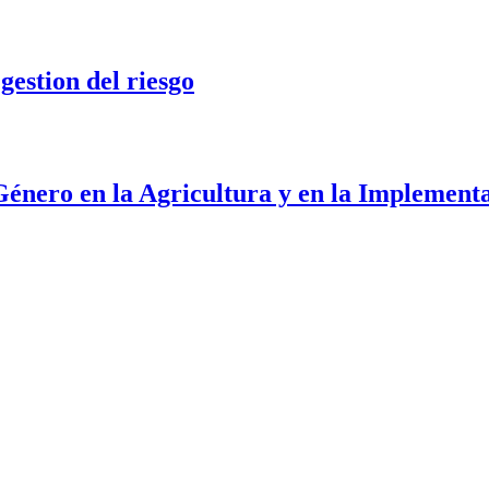
ulture
estion del riesgo
el riesgo
Género en la Agricultura y en la Implement
la Agricultura y en la Implementación y Mantenimiento de Prácticas Cl