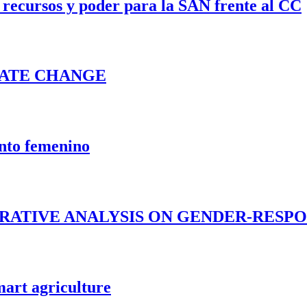
ecursos y poder para la SAN frente al CC
 poder para la SAN frente al CC
MATE CHANGE
 CHANGE
nto femenino
ino
ARATIVE ANALYSIS ON GENDER-RESP
IVE ANALYSIS ON GENDER-RESPONSIVE APPROACHES
art agriculture