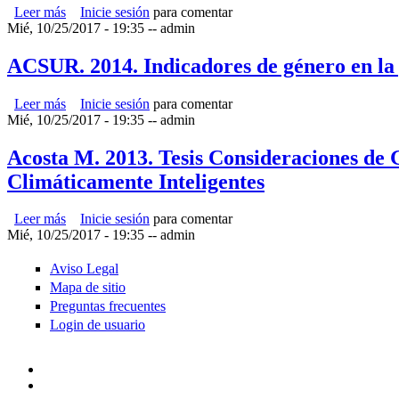
Leer más
sobre BM FAO IFAD. 2015. Gender in climate smart agric
Inicie sesión
para comentar
Mié, 10/25/2017 - 19:35
--
admin
ACSUR. 2014. Indicadores de género en la g
Leer más
sobre ACSUR. 2014. Indicadores de género en la gestion d
Inicie sesión
para comentar
Mié, 10/25/2017 - 19:35
--
admin
Acosta M. 2013. Tesis Consideraciones de 
Climáticamente Inteligentes
Leer más
sobre Acosta M. 2013. Tesis Consideraciones de Género en 
Inicie sesión
para comentar
Mié, 10/25/2017 - 19:35
--
admin
Aviso Legal
Mapa de sitio
Preguntas frecuentes
Login de usuario