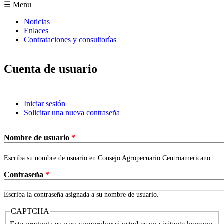
Formulario de búsqueda
☰ Menu
Noticias
Enlaces
Contrataciones y consultorías
Cuenta de usuario
Iniciar sesión
(solapa activa)
Solicitar una nueva contraseña
Solapas principales
Nombre de usuario
*
Escriba su nombre de usuario en Consejo Agropecuario Centroamericano.
Contraseña
*
Escriba la contraseña asignada a su nombre de usuario.
CAPTCHA