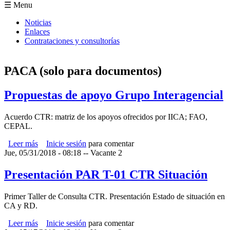
Formulario de búsqueda
☰ Menu
Noticias
Enlaces
Contrataciones y consultorías
PACA (solo para documentos)
Propuestas de apoyo Grupo Interagencial
Acuerdo CTR: matriz de los apoyos ofrecidos por IICA; FAO,
CEPAL.
Leer más
sobre Propuestas de apoyo Grupo Interagencial
Inicie sesión
para comentar
Jue, 05/31/2018 - 08:18
--
Vacante 2
Presentación PAR T-01 CTR Situación
Primer Taller de Consulta CTR. Presentación Estado de situación en
CA y RD.
Leer más
sobre Presentación PAR T-01 CTR Situación
Inicie sesión
para comentar