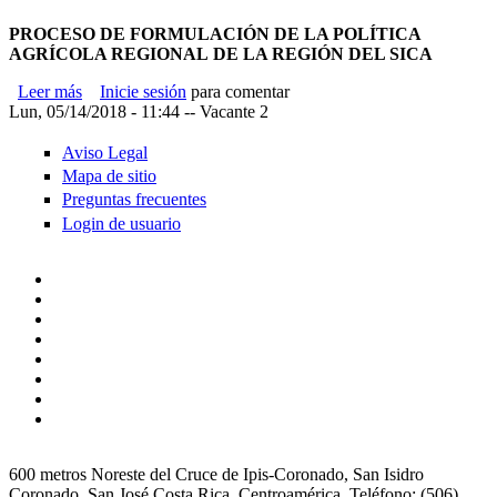
PROCESO DE FORMULACIÓN DE LA POLÍTICA
AGRÍCOLA REGIONAL
DE LA REGIÓN DEL SICA
Leer más
sobre Guía n° 01-2018
Inicie sesión
para comentar
Lun, 05/14/2018 - 11:44
--
Vacante 2
Aviso Legal
Mapa de sitio
Preguntas frecuentes
Login de usuario
600 metros Noreste del Cruce de Ipis-Coronado, San Isidro
Coronado, San José Costa Rica, Centroamérica. Teléfono: (506)