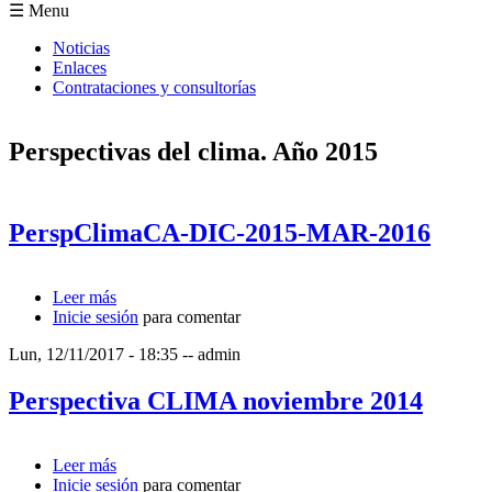
Formulario de búsqueda
☰ Menu
Noticias
Enlaces
Contrataciones y consultorías
Perspectivas del clima. Año 2015
PerspClimaCA-DIC-2015-MAR-2016
Leer más
sobre PerspClimaCA-DIC-2015-MAR-2016
Inicie sesión
para comentar
Lun, 12/11/2017 - 18:35
--
admin
Perspectiva CLIMA noviembre 2014
Leer más
sobre Perspectiva CLIMA noviembre 2014
Inicie sesión
para comentar