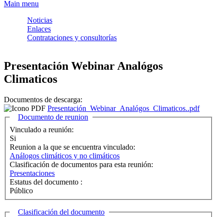
Formulario de búsqueda
Main menu
Noticias
Enlaces
Contrataciones y consultorías
Presentación Webinar Analógos
Climaticos
Documentos de descarga:
Presentación_Webinar_Analógos_Climaticos..pdf
Ocultar
Documento de reunion
Vinculado a reunión:
Si
Reunion a la que se encuentra vinculado:
Análogos climáticos y no climáticos
Clasificación de documentos para esta reunión:
Presentaciones
Estatus del documento :
Público
Ocultar
Clasificación del documento