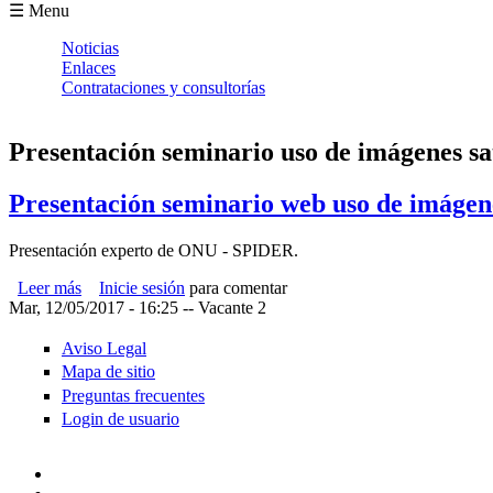
Formulario de búsqueda
☰ Menu
Noticias
Enlaces
Contrataciones y consultorías
Presentación seminario uso de imágenes sat
Presentación seminario web uso de imágenes
Presentación experto de ONU - SPIDER.
Leer más
sobre Presentación seminario web uso de imágenes satelital
Inicie sesión
para comentar
Mar, 12/05/2017 - 16:25
--
Vacante 2
Aviso Legal
Mapa de sitio
Preguntas frecuentes
Login de usuario