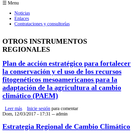
Formulario de búsqueda
☰ Menu
Noticias
Enlaces
Contrataciones y consultorías
OTROS INSTRUMENTOS
REGIONALES
Plan de acción estratégico para fortalecer
la conservación y el uso de los recursos
fitogenéticos mesoamericanos para la
adaptación de la agricultura al cambio
climático (PAEM)
Leer más
sobre Plan de acción estratégico para fortalecer la
Inicie sesión
para comentar
Dom, 12/03/2017 - 17:31
conservación y el uso de los recursos fitogenéticos
--
admin
mesoamericanos para la adaptación de la agricultura al
cambio climático (PAEM)
Estrategia Regional de Cambio Climático