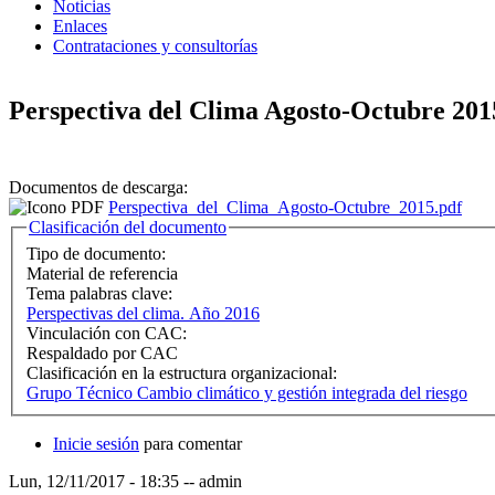
Noticias
Enlaces
Contrataciones y consultorías
Perspectiva del Clima Agosto-Octubre 201
Documentos de descarga:
Perspectiva_del_Clima_Agosto-Octubre_2015.pdf
Ocultar
Clasificación del documento
Tipo de documento:
Material de referencia
Tema palabras clave:
Perspectivas del clima. Año 2016
Vinculación con CAC:
Respaldado por CAC
Clasificación en la estructura organizacional:
Grupo Técnico Cambio climático y gestión integrada del riesgo
Inicie sesión
para comentar
Lun, 12/11/2017 - 18:35
--
admin