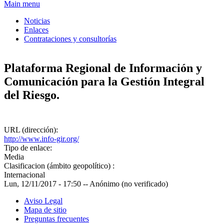
Formulario de búsqueda
Main menu
Noticias
Enlaces
Contrataciones y consultorías
Plataforma Regional de Información y
Comunicación para la Gestión Integral
del Riesgo.
URL (dirección):
http://www.info-gir.org/
Tipo de enlace:
Media
Clasificacion (ámbito geopolítico) :
Internacional
Lun, 12/11/2017 - 17:50
--
Anónimo (no verificado)
Aviso Legal
Mapa de sitio
Preguntas frecuentes