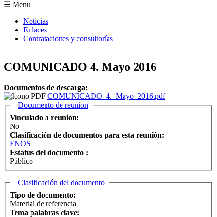
Formulario de búsqueda
☰ Menu
Noticias
Enlaces
Contrataciones y consultorías
COMUNICADO 4. Mayo 2016
Documentos de descarga:
COMUNICADO_4._Mayo_2016.pdf
Ocultar
Documento de reunion
Vinculado a reunión:
No
Clasificación de documentos para esta reunión:
ENOS
Estatus del documento :
Público
Ocultar
Clasificación del documento
Tipo de documento:
Material de referencia
Tema palabras clave: