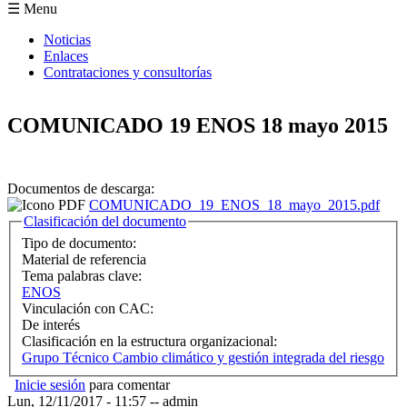
Formulario de búsqueda
☰ Menu
Noticias
Enlaces
Contrataciones y consultorías
COMUNICADO 19 ENOS 18 mayo 2015
Documentos de descarga:
COMUNICADO_19_ENOS_18_mayo_2015.pdf
Ocultar
Clasificación del documento
Tipo de documento:
Material de referencia
Tema palabras clave:
ENOS
Vinculación con CAC:
De interés
Clasificación en la estructura organizacional:
Grupo Técnico Cambio climático y gestión integrada del riesgo
Inicie sesión
para comentar
Lun, 12/11/2017 - 11:57
--
admin