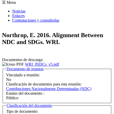
Formulario de búsqueda
☰ Menu
Noticias
Enlaces
Contrataciones y consultorías
Northrop, E. 2016. Alignment Between
NDC and SDGs. WRI.
Documentos de descarga:
WRI_INDCs_v5.pdf
Ocultar
Documento de reunion
Vinculado a reunión:
No
Clasificación de documentos para esta reunión:
Contribuciones Nacionalmente Determinadas (NDC)
Estatus del documento :
Público
Ocultar
Clasificación del documento
Tipo de documento: