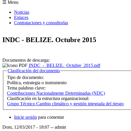
Formulario de búsqueda
☰ Menu
Noticias
Enlaces
Contrataciones y consultorías
INDC - BELIZE. Octubre 2015
Documentos de descarga:
INDC_-_BELIZE._Octubre_2015.pdf
Ocultar
Clasificación del documento
Tipo de documento:
Política, estrategia o instrumento
Tema palabras clave:
Contribuciones Nacionalmente Determinadas (NDC)
Clasificación en la estructura organizacional:
Grupo Técnico Cambio climático y gestión integrada del riesgo
Inicie sesión
para comentar
Dom, 12/03/2017 - 18:07
--
admin