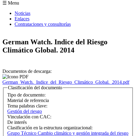
Formulario de búsqueda
☰ Menu
Noticias
Enlaces
Contrataciones y consultorías
German Watch. Indice del Riesgo
Climático Global. 2014
Documentos de descarga:
German_Watch._Indice_del_Riesgo_Climático_Global._2014.pdf
Clasificación del documento
Tipo de documento:
Material de referencia
Tema palabras clave:
Gestión del riesgo
Vinculación con CAC:
De interés
Clasificación en la estructura organizacional:
Grupo Técnico Cambio climático y gestión integrada del riesgo