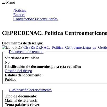
Formulario de búsqueda
☰ Menu
Noticias
Enlaces
Contrataciones y consultorías
CEPREDENAC. Política Centroamericana de
Documentos de descarga:
CEPREDENAC._Política_Centroamericana_de_Gestión_
Ocultar
Documento de reunion
Vinculado a reunión:
No
Clasificación de documentos para esta reunión:
Gestión del riesgo
Estatus del documento :
Público
Ocultar
Clasificación del documento
Tipo de documento:
Material de referencia
Tema palabras clave: