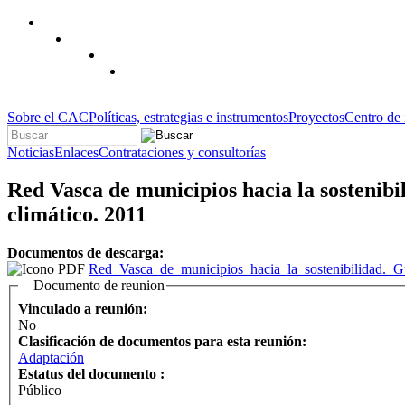
Pasar al contenido principal
Sobre el CAC
Políticas, estrategias e instrumentos
Proyectos
Centro de
Buscar
Formulario de búsqueda
Noticias
Enlaces
Contrataciones y consultorías
Red Vasca de municipios hacia la sostenib
climático. 2011
Documentos de descarga:
Red_Vasca_de_municipios_hacia_la_sostenibilidad._G
Documento de reunion
Vinculado a reunión:
No
Clasificación de documentos para esta reunión:
Adaptación
Estatus del documento :
Público