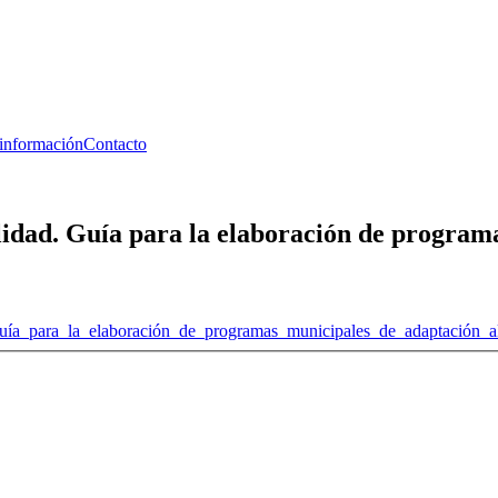
 información
Contacto
ilidad. Guía para la elaboración de program
uía_para_la_elaboración_de_programas_municipales_de_adaptación_a