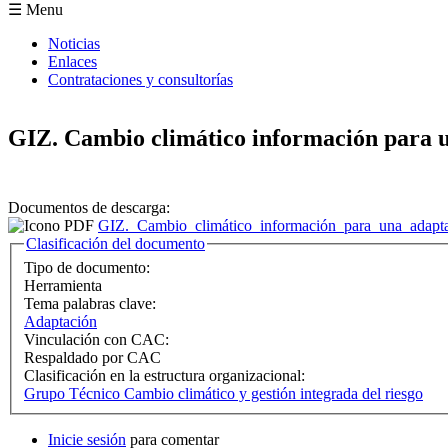
Formulario de búsqueda
☰ Menu
Noticias
Enlaces
Contrataciones y consultorías
GIZ. Cambio climático información para u
Documentos de descarga:
GIZ._Cambio_climático_información_para_una_adapta
Ocultar
Clasificación del documento
Tipo de documento:
Herramienta
Tema palabras clave:
Adaptación
Vinculación con CAC:
Respaldado por CAC
Clasificación en la estructura organizacional:
Grupo Técnico Cambio climático y gestión integrada del riesgo
Inicie sesión
para comentar