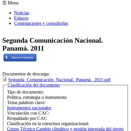
Formulario de búsqueda
☰ Menu
Noticias
Enlaces
Contrataciones y consultorías
Segunda Comunicación Nacional.
Panamá. 2011
Documentos de descarga:
Segunda_Comunicación_Nacional._Panamá._2011.pdf
Ocultar
Clasificación del documento
Tipo de documento:
Política, estrategia o instrumento
Tema palabras clave:
Instrumentos nacionales
Vinculación con CAC:
Respaldado por CAC
Clasificación en la estructura organizacional:
Grupo Técnico Cambio climático y gestión integrada del riesgo