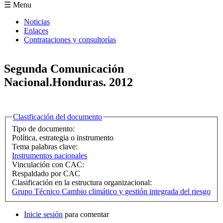
Formulario de búsqueda
☰ Menu
Noticias
Enlaces
Contrataciones y consultorías
Segunda Comunicación
Nacional.Honduras. 2012
Ocultar
Clasificación del documento
Tipo de documento:
Política, estrategia o instrumento
Tema palabras clave:
Instrumentos nacionales
Vinculación con CAC:
Respaldado por CAC
Clasificación en la estructura organizacional:
Grupo Técnico Cambio climático y gestión integrada del riesgo
Inicie sesión
para comentar