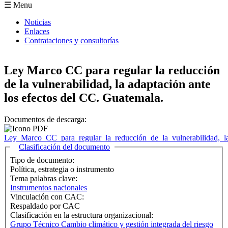
Formulario de búsqueda
☰ Menu
Noticias
Enlaces
Contrataciones y consultorías
Ley Marco CC para regular la reducción
de la vulnerabilidad, la adaptación ante
los efectos del CC. Guatemala.
Documentos de descarga:
Ley_Marco_CC_para_regular_la_reducción_de_la_vulnerabilidad,_la
Ocultar
Clasificación del documento
Tipo de documento:
Política, estrategia o instrumento
Tema palabras clave:
Instrumentos nacionales
Vinculación con CAC:
Respaldado por CAC
Clasificación en la estructura organizacional:
Grupo Técnico Cambio climático y gestión integrada del riesgo