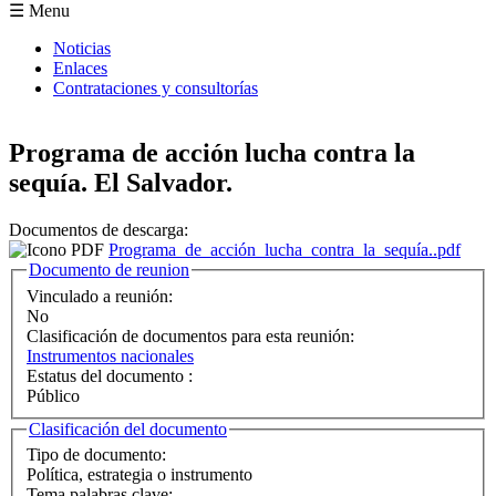
Formulario de búsqueda
☰ Menu
Noticias
Enlaces
Contrataciones y consultorías
Programa de acción lucha contra la
sequía. El Salvador.
Documentos de descarga:
Programa_de_acción_lucha_contra_la_sequía..pdf
Ocultar
Documento de reunion
Vinculado a reunión:
No
Clasificación de documentos para esta reunión:
Instrumentos nacionales
Estatus del documento :
Público
Ocultar
Clasificación del documento
Tipo de documento:
Política, estrategia o instrumento
Tema palabras clave: