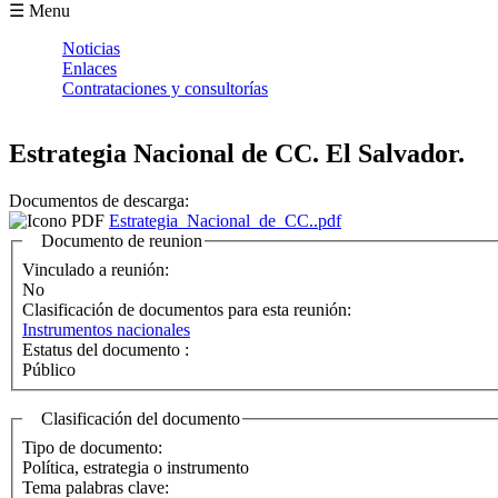
Formulario de búsqueda
☰ Menu
Noticias
Enlaces
Contrataciones y consultorías
Estrategia Nacional de CC. El Salvador.
Documentos de descarga:
Estrategia_Nacional_de_CC..pdf
Documento de reunion
Vinculado a reunión:
No
Clasificación de documentos para esta reunión:
Instrumentos nacionales
Estatus del documento :
Público
Clasificación del documento
Tipo de documento:
Política, estrategia o instrumento
Tema palabras clave: