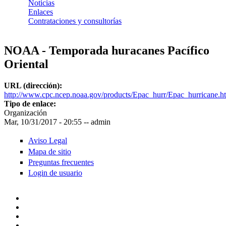
Noticias
Enlaces
Contrataciones y consultorías
NOAA - Temporada huracanes Pacífico
Oriental
URL (dirección):
http://www.cpc.ncep.noaa.gov/products/Epac_hurr/Epac_hurricane.h
Tipo de enlace:
Organización
Mar, 10/31/2017 - 20:55
--
admin
Aviso Legal
Mapa de sitio
Preguntas frecuentes
Login de usuario