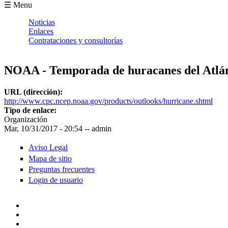
Formulario de búsqueda
☰ Menu
Noticias
Enlaces
Contrataciones y consultorías
NOAA - Temporada de huracanes del Atlán
URL (dirección):
http://www.cpc.ncep.noaa.gov/products/outlooks/hurricane.shtml
Tipo de enlace:
Organización
Mar, 10/31/2017 - 20:54
--
admin
Aviso Legal
Mapa de sitio
Preguntas frecuentes
Login de usuario