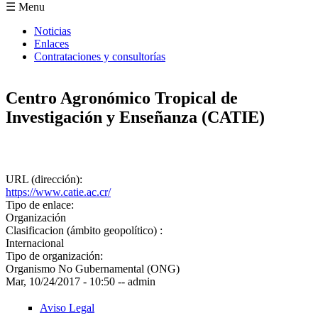
Formulario de búsqueda
☰ Menu
Noticias
Enlaces
Contrataciones y consultorías
Centro Agronómico Tropical de
Investigación y Enseñanza (CATIE)
URL (dirección):
https://www.catie.ac.cr/
Tipo de enlace:
Organización
Clasificacion (ámbito geopolítico) :
Internacional
Tipo de organización:
Organismo No Gubernamental (ONG)
Mar, 10/24/2017 - 10:50
--
admin
Aviso Legal