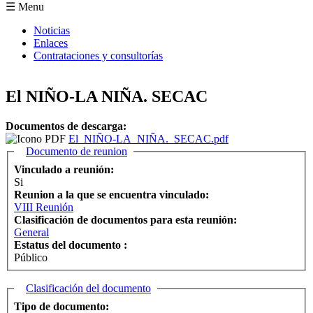
Formulario de búsqueda
☰ Menu
Noticias
Enlaces
Contrataciones y consultorías
El NIÑO-LA NIÑA. SECAC
Documentos de descarga:
El_NIÑO-LA_NIÑA._SECAC.pdf
Ocultar
Documento de reunion
Vinculado a reunión:
Si
Reunion a la que se encuentra vinculado:
VIII Reunión
Clasificación de documentos para esta reunión:
General
Estatus del documento :
Público
Ocultar
Clasificación del documento
Tipo de documento: