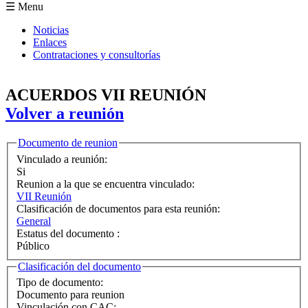
Formulario de búsqueda
☰ Menu
Noticias
Enlaces
Contrataciones y consultorías
ACUERDOS VII REUNIÓN
Volver a reunión
Ocultar
Documento de reunion
Vinculado a reunión:
Si
Reunion a la que se encuentra vinculado:
VII Reunión
Clasificación de documentos para esta reunión:
General
Estatus del documento :
Público
Ocultar
Clasificación del documento
Tipo de documento:
Documento para reunion
Vinculación con CAC: