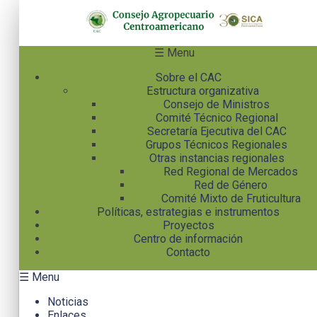
Pasar al contenido principal
☰ Menu
Sobre el CAC
Estructura organizativa
Consejo de Ministros
Comité Técnico Regional
Secretaría Ejecutiva del CAC
Grupos Técnicos Regionales
Otras instancias regionales
Red Regional de Mercados
Red de Género
Comité Mixto de Fruticultura
Políticas, estrategias e instrumentos
Proyectos
Centro de información
Contacto
☰ Menu
Noticias
Enlaces