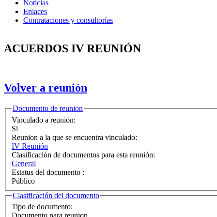
Noticias
Enlaces
Contrataciones y consultorías
ACUERDOS IV REUNIÓN
Volver a reunión
Ocultar
Documento de reunion
Vinculado a reunión:
Si
Reunion a la que se encuentra vinculado:
IV Reunión
Clasificación de documentos para esta reunión:
General
Estatus del documento :
Público
Ocultar
Clasificación del documento
Tipo de documento:
Documento para reunion