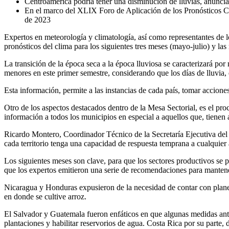
Centroamérica podría tener una disminución de lluvias, anuncia
En el marco del XLIX Foro de Aplicación de los Pronósticos Cli
de 2023
Expertos en meteorología y climatología, así como representantes de l
pronósticos del clima para los siguientes tres meses (mayo-julio) y las
La transición de la época seca a la época lluviosa se caracterizará por
menores en este primer semestre, considerando que los días de lluvia,
Esta información, permite a las instancias de cada país, tomar accion
Otro de los aspectos destacados dentro de la Mesa Sectorial, es el p
información a todos los municipios en especial a aquellos que, tienen a
Ricardo Montero, Coordinador Técnico de la Secretaría Ejecutiva de
cada territorio tenga una capacidad de respuesta temprana a cualquier
Los siguientes meses son clave, para que los sectores productivos se 
que los expertos emitieron una serie de recomendaciones para manten
Nicaragua y Honduras expusieron de la necesidad de contar con plane
en donde se cultive arroz.
El Salvador y Guatemala fueron enfáticos en que algunas medidas ante
plantaciones y habilitar reservorios de agua. Costa Rica por su parte, d