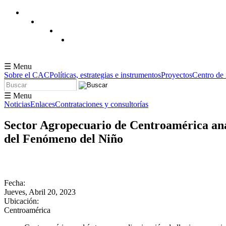
Pasar al contenido principal
☰ Menu
Sobre el CAC
Políticas, estrategias e instrumentos
Proyectos
Centro de
Buscar
Formulario de búsqueda
☰ Menu
Noticias
Enlaces
Contrataciones y consultorías
Sector Agropecuario de Centroamérica anali
del Fenómeno del Niño
Fecha:
Jueves, Abril 20, 2023
Ubicación:
Centroamérica