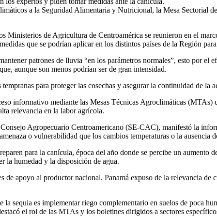
n los expertos y piden tomar medidas ante la canícula.
máticos a la Seguridad Alimentaria y Nutricional, la Mesa Sectorial de 
os Ministerios de Agricultura de Centroamérica se reunieron en el marco
 medidas que se podrían aplicar en los distintos países de la Región para
 mantener patrones de lluvia “en los parámetros normales”, esto por el e
 que, aunque son menos podrían ser de gran intensidad.
es tempranas para proteger las cosechas y asegurar la continuidad de la
roceso informativo mediante las Mesas Técnicas Agroclimáticas (MTAs) 
lta relevancia en la labor agrícola.
l Consejo Agropecuario Centroamericano (SE-CAC), manifestó la infor
 amenaza o vulnerabilidad que los cambios temperaturas o la ausencia d
preparen para la canícula, época del año donde se percibe un aumento d
er la humedad y la disposición de agua.
s de apoyo al productor nacional. Panamá expuso de la relevancia de cr
 la sequia es implementar riego complementario en suelos de poca hume
estacó el rol de las MTAs y los boletines dirigidos a sectores específico