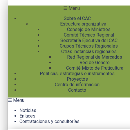
Pasar al contenido principal
☰ Menu
Sobre el CAC
Estructura organizativa
Consejo de Ministros
Comité Técnico Regional
Secretaría Ejecutiva del CAC
Grupos Técnicos Regionales
Otras instancias regionales
Red Regional de Mercados
Red de Género
Comité Mixto de Fruticultura
Políticas, estrategias e instrumentos
Proyectos
Centro de información
Contacto
☰ Menu
Noticias
Enlaces
Contrataciones y consultorías