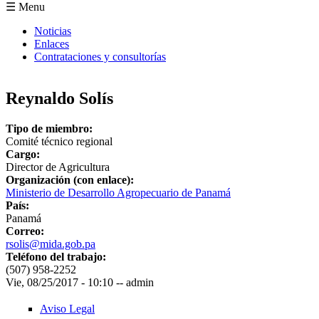
Formulario de búsqueda
☰ Menu
Noticias
Enlaces
Contrataciones y consultorías
Reynaldo Solís
Tipo de miembro:
Comité técnico regional
Cargo:
Director de Agricultura
Organización (con enlace):
Ministerio de Desarrollo Agropecuario de Panamá
País:
Panamá
Correo:
rsolis@mida.gob.pa
Teléfono del trabajo:
(507) 958-2252
Vie, 08/25/2017 - 10:10
--
admin
Aviso Legal