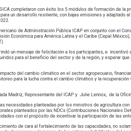
SICA completaron con éxito los 5 módulos de formación de la p
para un desarrollo resiliente, con bajas emisiones y adaptado a
 2022.
americano de Administración Pública ICAP en conjunto con el
Cons
ión Económica para América Latina y el Caribe (Cepal México), 
T).
rindó un mensaje de felicitación a los participantes, e incentiv
ridos para el beneficio del sector y de la región, y esperar q
mpacto del cambio climático en el sector agropecuario, financia
oreo para la lucha contra el cambio climático y la recuperación 
sada Madriz, Representante del ICAP y Julie Lennox, de la Ofic
e las necesidades planteadas por los ministros de agricultura co
onales planteados por las NDCs (Contribuciones Nacionales Det
idades con el propósito de incentivar la participación de las ent
ocimiento de cara al fortalecimiento de las capacidades, no sola