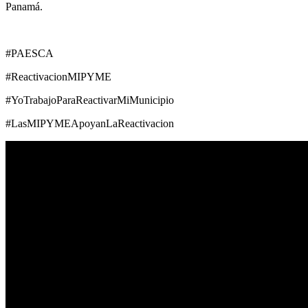
Panamá.
#PAESCA
#ReactivacionMIPYME
#YoTrabajoParaReactivarMiMunicipio
#LasMIPYMEApoyanLaReactivacion